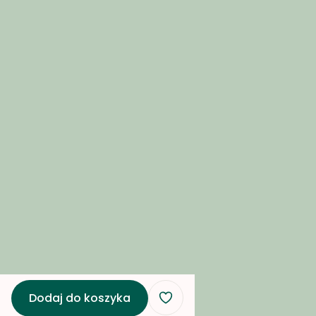
Płatności i dostawa
Formy płatności
Czas i koszty dostawy
O nas
Blog
Współpraca B2B
Kontakt i dane firmy
O nas
Kontakt
Dodaj do koszyka