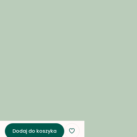
Przechowalnia
Płatności i dostawa
Formy płatności
Czas i koszty dostawy
O nas
Blog
Współpraca B2B
Kontakt i dane firmy
O nas
Kontakt
Dodaj do koszyka